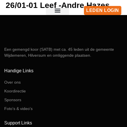
26/01-01 Leef -Andre Hazes
LEDEN LOGIN
Over ons
Lid worden
Foto’s & Video’s
Een gemengd koor (SATB) met ca. 45 leden uit de gemeente
Wijdemeren, Hilversum en omliggende plaatsen.
Handige Links
Over ons
Koordirectie
Sponsors
Foto's & video's
Support Links